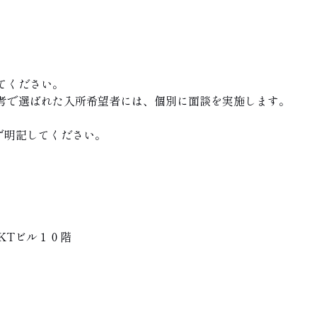
てください。
考で選ばれた入所希望者には、個別に面談を実施します。
ず明記してください。
１KTビル１０階