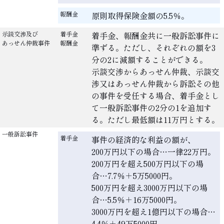
報酬金
原則取得保険金額の5.5％。
示談交渉及び
着手金
着手金、報酬金共に一般訴訟事件に
あっせん仲裁事件
報酬金
準ずる。ただし、それぞれの額を3
分の2に減額することができる。
示談交渉からあっせん仲裁、示談交
渉又はあっせん仲裁から訴訟その他
の事件を受任する場合、着手金とし
て一般訴訟事件の2分の1を追加す
る。ただし最低額は11万円とする。
一般訴訟事件
着手金
事件の経済的な利益の額が、
200万円以下の場合…一律22万円。
200万円を超え500万円以下の場
合…7.7％＋5万5000円。
500万円を超え3000万円以下の場
合…5.5％＋16万5000円。
3000万円を超え1億円以下の場合…
4.4％＋49万5000円。