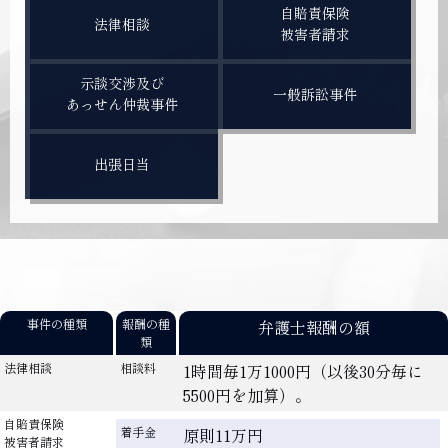
自賠責保険
法律相談
被害者請求
示談交渉及び
一般訴訟事件
あっせん仲裁事件
出張日当
事件の種類
報酬の種
弁護士報酬の額
類
法律相談
相談料
1時間毎1万1000円（以後30分毎に
5500円を加算）。
自賠責保険
着手金
原則11万円
被害者請求